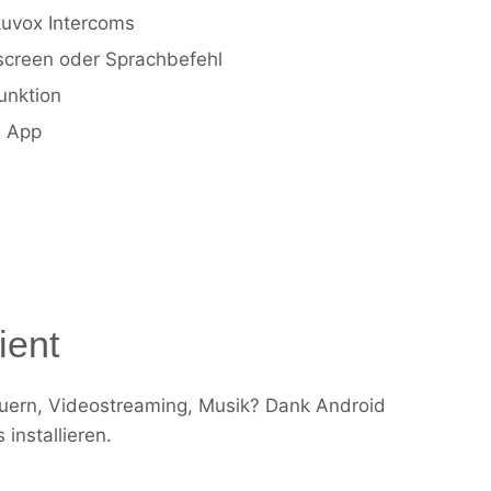
uvox Intercoms
screen oder Sprachbefehl
unktion
e App
ient
uern, Videostreaming, Musik? Dank Android
installieren.