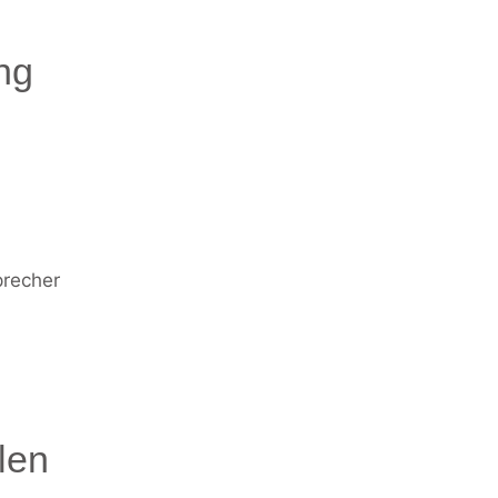
ng
precher
len